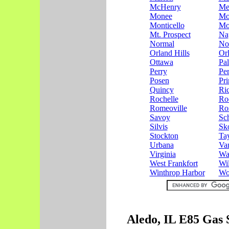
McHenry
Me
Monee
Mo
Monticello
Mo
Mt. Prospect
Nap
Normal
No
Orland Hills
Or
Ottawa
Pal
Perry
Pe
Posen
Pri
Quincy
Ri
Rochelle
Roc
Romeoville
Ros
Savoy
Sc
Silvis
Sk
Stockton
Tay
Urbana
Va
Virginia
War
West Frankfort
Wi
Winthrop Harbor
Wo
Aledo, IL E85 Gas 