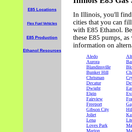
Illinois E85 Gas 
E85 Locations
In Illinois, you'll fin
cities that you can fi
Flex Fuel Vehicles
with E85 Ethanol. Bel
these E85 pumps, as w
E85 Production
information on alterna
Ethanol Resources
Aledo
Al
Aurora
Bar
Blandinsville
Bl
Bunker Hill
Ch
Chrisman
Cry
Decatur
De
Dwight
Ea
Elgin
Ev
Fairview
For
Freeport
Ga
Gibson City
Hil
Joliet
Ka
Lena
Lit
Loves Park
Ma
Marion
Ma